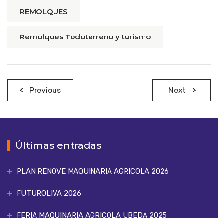
REMOLQUES
Remolques Todoterreno y turismo
Navegación
Previous
Next
de
entradas
Últimas entradas
PLAN RENOVE MAQUINARIA AGRICOLA 2026
FUTUROLIVA 2026
FERIA MAQUINARIA AGRICOLA UBEDA 2025