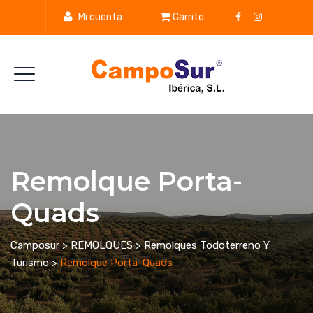
Mi cuenta
Carrito
Remolque Porta-
Quads
Camposur
>
REMOLQUES
>
Remolques Todoterreno Y
Turismo
>
Remolque Porta-Quads