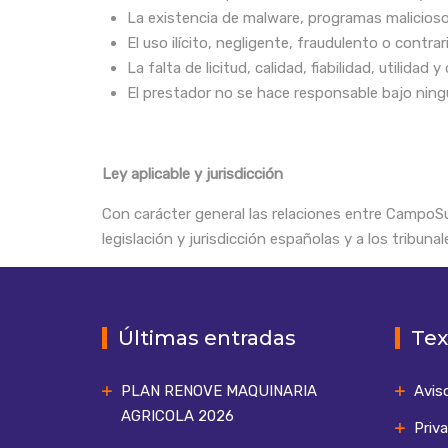
La existencia de malware, programas malicioso
El uso ilícito, negligente, fraudulento o contrar
La falta de licitud, calidad, fiabilidad, utilida
El prestador no se hace responsable bajo ning
Ley aplicable y jurisdicción
Con carácter general las relaciones entre CampoSu
legislación y jurisdicción españolas y a los tribuna
Últimas entradas
Tex
PLAN RENOVE MAQUINARIA
Avis
AGRICOLA 2026
Priv