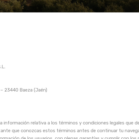
.L.
 – 23440 Baeza (Jaén)
la información relativa a los términos y condiciones legales que d
tante que conozcas estos términos antes de continuar tu navega
rmación de los usuarios con plenas garantías y cumplir con los r