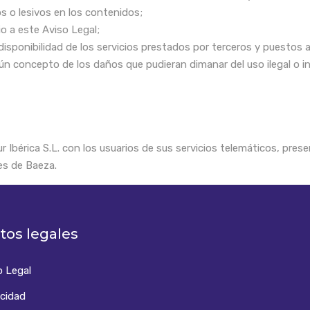
s o lesivos en los contenidos;
io a este Aviso Legal;
d y disponibilidad de los servicios prestados por terceros y puestos 
ún concepto de los daños que pudieran dimanar del uso ilegal o i
r Ibérica S.L. con los usuarios de sus servicios telemáticos, pre
les de Baeza.
tos legales
o Legal
acidad