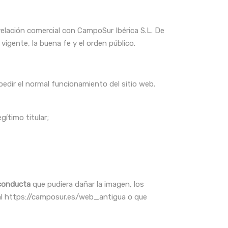
relación comercial con CampoSur Ibérica S.L. De
 vigente, la buena fe y el orden público.
mpedir el normal funcionamiento del sitio web.
gítimo titular;
conducta
que pudiera dañar la imagen, los
rtal https://camposur.es/web_antigua o que