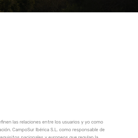
efinen las relaciones entre los usuarios y yo como
ción. CampoSur Ibérica S.L. como responsable de
equisitos nacionales y europeos que regulan la