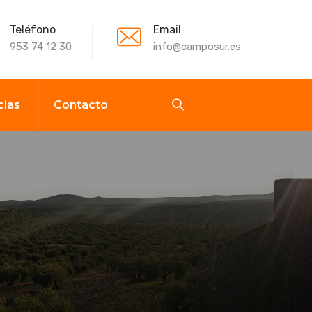
Teléfono
Email
953 74 12 30
info@camposur.es
cias
Contacto