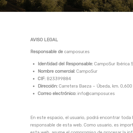
AVISO LEGAL
Responsable de
camposur.es
Identidad del Responsable:
CampoSur Ibérica S
Nombre comercial:
CampoSur
CIF:
B23399884
Dirección:
Carretera Baeza – Úbeda, km. 0,600
Correo electrónico:
info@camposur.es
En este espacio, el usuario, podrá encontrar toda 
responsable de esta web. Como usuario, es impor
esta web, asume el compromiso de procesar la info