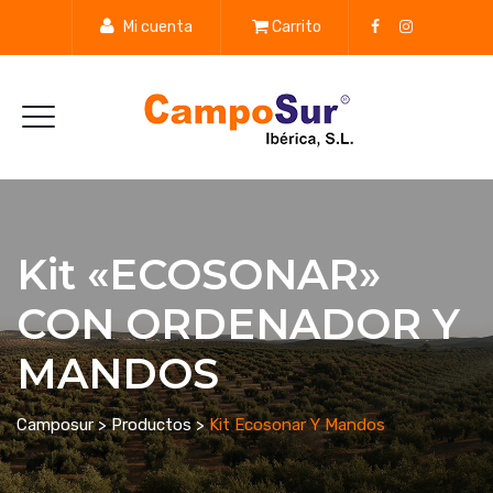
Mi cuenta
Carrito
Kit «ECOSONAR»
CON ORDENADOR Y
MANDOS
Camposur
>
Productos
>
Kit Ecosonar Y Mandos